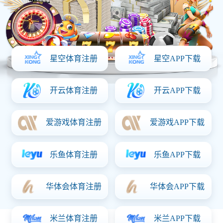
首页
/
体育动态
/ 正文
2026-06-06 15:03
65 次阅读